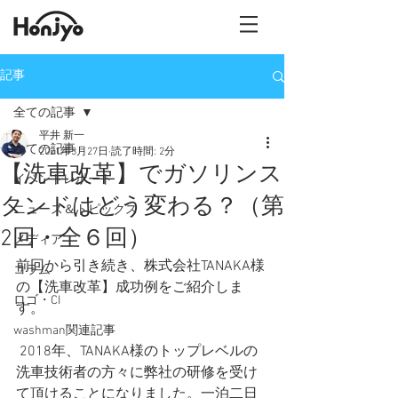
記事
全ての記事
平井 新一
全ての記事
2021年3月27日
読了時間: 2分
【洗車改革】でガソリンス
イベントレポート
タンドはどう変わる？（第
ニュース＆トピックス
2回・全６回）
メディア
前回から引き続き、株式会社TANAKA様
コラム
の【洗車改革】成功例をご紹介しま
ロゴ・CI
す。
washman関連記事
 2018年、TANAKA様のトップレベルの
洗車技術者の方々に弊社の研修を受け
て頂けることになりました。一泊二日