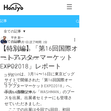
記事
全ての記事
平井 新一
全ての記事
2018年5月1日
読了時間: 2分
【特別編】「第16回国際オ
イベントレポート
ートアフターマーケット
ニュース＆トピックス
EXPO2018」レポート
メディア
　Honjyoは、3月14〜16日に東京ビッグ
コラム
サイトで開催された「第16回国際オー
ロゴ・CI
トアフターマーケットEXPO2018」へ、
手洗い洗車ツール「WASHMAN」のブー
washman関連記事
スを出展。出展者セミナーにも登壇さ
せていただきました。
　ここでの出展は今回で4回目。初回