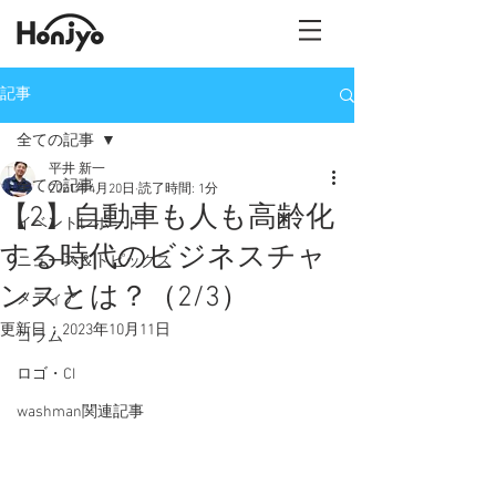
記事
全ての記事
平井 新一
全ての記事
2021年4月20日
読了時間: 1分
【2】自動車も人も高齢化
イベントレポート
する時代のビジネスチャ
ニュース＆トピックス
ンスとは？（2/3）
メディア
更新日：
2023年10月11日
コラム
ロゴ・CI
washman関連記事