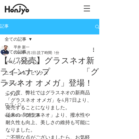
記事
全ての記事
平井 新一
全ての記事
2025年4月2日
読了時間: 1分
【4/7発売】グラスネオ新
イベントレポート
ラインナップ 「グ
ニュース＆トピックス
ラスネオ オメガ」登場！
メディア
この度、弊社ではグラスネオの新商品
コラム
「グラスネオ オメガ」を4月7日より、
ロゴ・CI
発売することになりました。
従来の「グラスネオ」より、撥水性や
washman関連記事
耐久性も向上、美しさの維持も可能に
なりました。
ご不明な点がございましたら、お気軽