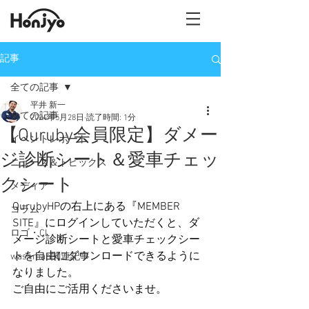
記事
全ての記事
平井 新一
全ての記事
2024年5月28日
読了時間: 1分
【Quruby会員限定】ダメー
イベントレポート
ジ診断シート＆愛車チェッ
ニュース＆トピックス
クシート
メディア
QurubyHPの右上にある『MEMBER 
コラム
SITE』にログインしていただくと、ダ
ロゴ・CI
メージ診断シートと愛車チェックシー
トを自由にダウンロードできるように
washman関連記事
なりました。
ご自由にご活用くださいませ。