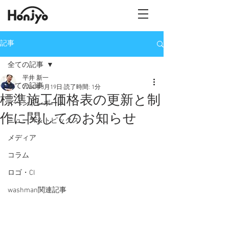
記事
全ての記事
平井 新一
全ての記事
2024年3月19日
読了時間: 1分
標準施工価格表の更新と制
イベントレポート
作に関してのお知らせ
ニュース＆トピックス
メディア
コラム
ロゴ・CI
washman関連記事