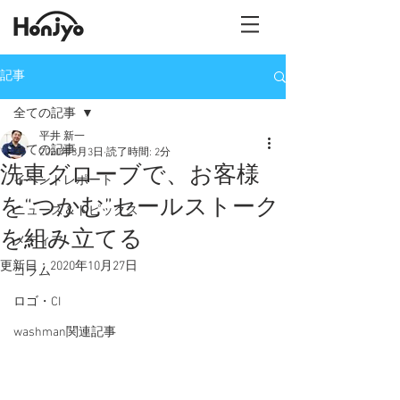
記事
全ての記事
平井 新一
全ての記事
2020年3月3日
読了時間: 2分
洗車グローブで、お客様
イベントレポート
を“つかむ”セールストーク
ニュース＆トピックス
を組み立てる
メディア
更新日：
2020年10月27日
コラム
ロゴ・CI
washman関連記事