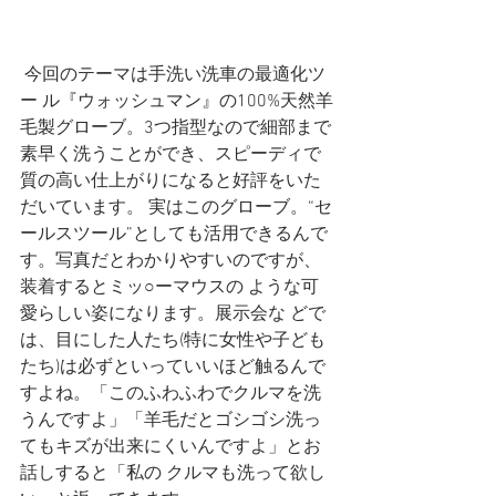
 今回のテーマは手洗い洗車の最適化ツ
ー ル『ウォッシュマン』の100%天然羊
毛製グローブ。3つ指型なので細部まで
素早く洗うことができ、スピーディで
質の高い仕上がりになると好評をいた
だいています。 実はこのグローブ。“セ
ールスツール”としても活用できるんで
す。写真だとわかりやすいのですが、
装着するとミッ○ーマウスの ような可
愛らしい姿になります。展示会な どで
は、目にした人たち(特に女性や子ども
たち)は必ずといっていいほど触るんで 
すよね。「このふわふわでクルマを洗
うんですよ」「羊毛だとゴシゴシ洗っ
てもキズが出来にくいんですよ」とお
話しすると「私の クルマも洗って欲し