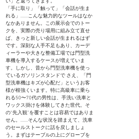
い」と返ってきます。
「手に取り」「触って」「会話が生ま
れる」......こんな魅力的なツールはなか
なかありません。この展示会でのトー
クを、実際の売り場用に組み立て直せ
ば、きっと新しい会話が生まれるはず
です。深刻な人手不足もあり、カーデ
ィーラーや大きな整備工場では門型洗
車機を導入するケースが増えていま
す。しかし、昔から門型洗車機を使っ
ているガソリンスタンドで さえ、「門
型洗車機はキズが心配だ」というお客
様が根強くいます。特に高級車に乗ら
れる50〜70代の男性は、手洗い洗車と
ワックス掛けを体験してきた世代。そ
の“先入観”を覆すことは容易ではありま
せん。......そんな状況を踏まえて、洗車
のセールストークに話を戻しましょ
う。まずはテーブルの上にグローブを