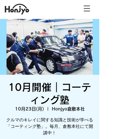
10月開催｜コーテ
ィング塾
10月23日(月)
  |  
Honjyo倉敷本社
クルマのキレイに関する知識と技術が学べる
「コーティング塾」。毎月、倉敷本社にて開
講中！