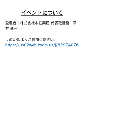
イベントについて
登壇者｜株式会社本荘興産 代表取締役　平
井 新一
↓のURLよりご参加ください。
https://us02web.zoom.us/j/82974076
087?
pwd=GmU58QDUG7HTF8pO3boHDLQ
cF1WHKI.1
ミーティング ID: 829 7407 6087
パスコード：honjyo