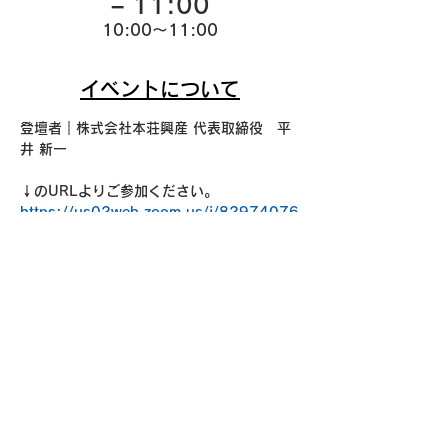
– 11:00
10:00～11:00
イベントについて
登壇者｜株式会社本荘興産 代表取締役　平
井 新一
↓のURLよりご参加ください。
https://us02web.zoom.us/j/82974076
087?
pwd=GmU58QDUG7HTF8pO3boHDLQ
cF1WHKI.1
ミーティング ID: 829 7407 6087
パスコード：honjyo