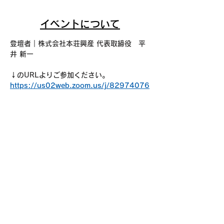
イベントについて
登壇者｜株式会社本荘興産 代表取締役　平
井 新一
↓のURLよりご参加ください。
https://us02web.zoom.us/j/82974076
087?
pwd=GmU58QDUG7HTF8pO3boHDLQ
cF1WHKI.1
ミーティング ID: 829 7407 6087
パスコード：honjyo