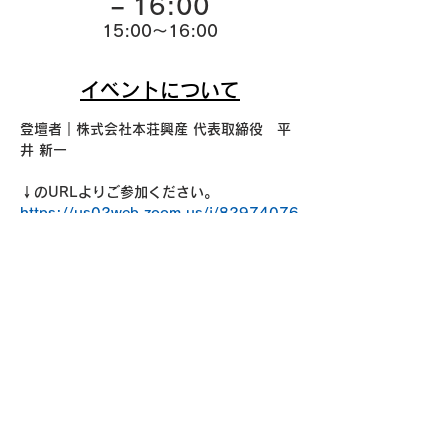
– 16:00
15:00～16:00
イベントについて
登壇者｜株式会社本荘興産 代表取締役　平
井 新一
↓のURLよりご参加ください。
https://us02web.zoom.us/j/82974076
087?
pwd=GmU58QDUG7HTF8pO3boHDLQ
cF1WHKI.1
ミーティング ID: 829 7407 6087
パスコード：honjyo