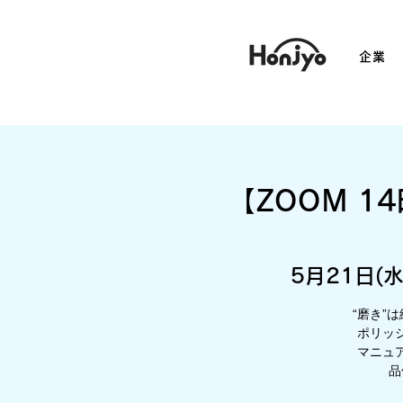
企業
【ZOOM 
5月21日(水
“磨き”
ポリッ
マニュ
品