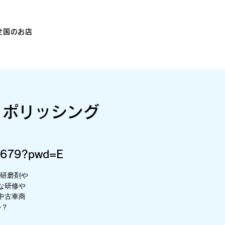
全国のお店
！ポリッシング
47679?pwd=E
、研磨剤や
な研修や
中古車商
か？