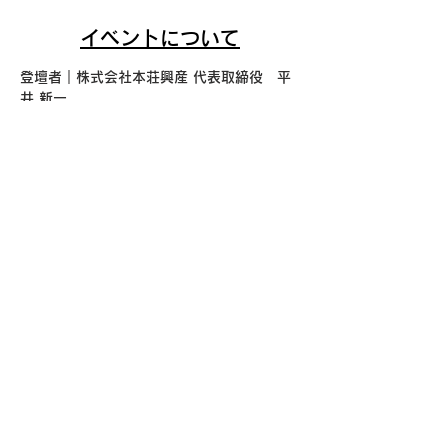
イベントについて
登壇者｜株式会社本荘興産 代表取締役　平
井 新一
↓のURLよりご参加ください。
https://us02web.zoom.us/j/73710386
20
サイトマップ
プライバシーポリシー
お問い合わせ
Copyright(C) 2008 Honjyo Kosan Co.,Ltd.
All Rights Reserved.