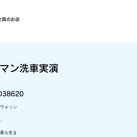
全国のお店
ュマン洗車実演
1038620
ウォッシ
す。
。
葉も生ま