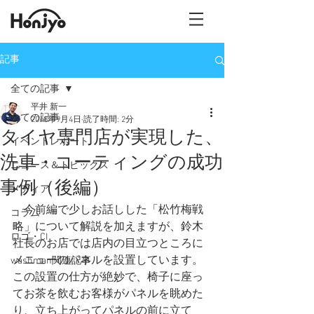
記事
全ての記事
平井 新一
全ての記事
2018年9月4日
読了時間: 2分
タイヤ専門店が実現した、
イベントレポート
洗車・コーティングの成功
ニュース＆トピックス
事例（後編）
メディア
今前編で少しお話しした「松竹梅戦
コラム
略」について解説を加えますが、鈴木
ロゴ・CI
社長のお店では店内の目立つところに
メニューのパネルを設置しています。
washman関連記事
この設置の仕方が絶妙で、椅子に座っ
てお茶を飲むお客様がパネルを眺めた
り、立ち上がってパネルの前に立て